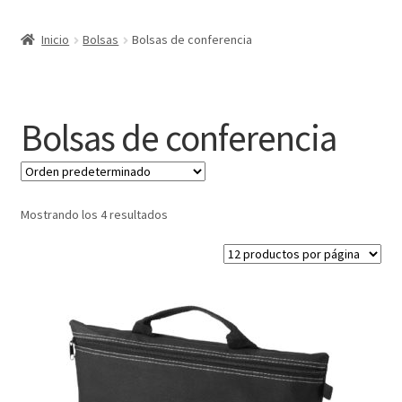
Expandi
Marcas
Inicio
Bolsas
Bolsas de conferencia
el
menú
Expandi
Catálogo
hijo
el
menú
Más ideas
Bolsas de conferencia
hijo
Técnicas del grabado
Contactar
Mostrando los 4 resultados
Buscar