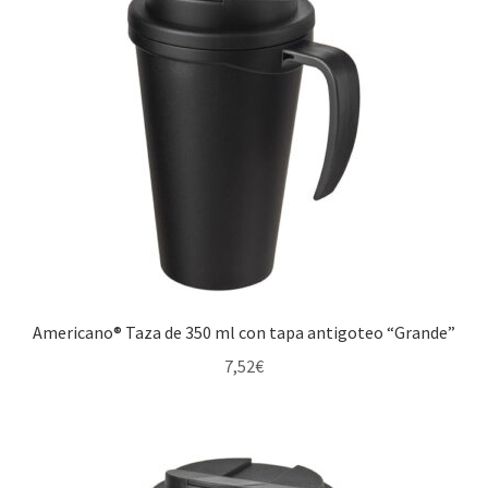
Delantales
Fiambreras
Kits de primeros auxilios
Mantas
Tablas de cortar
Vasos y jarras
Americano® Taza de 350 ml con tapa antigoteo “Grande”
Velas
7,52
€
Tazas estándar
Vasos/Tazas de viaje