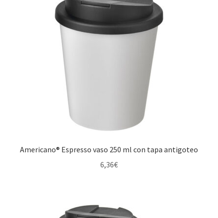
Artículos de cocina
Barbacoa
Bidones deportivos
Botellas con infusor
Botellas de agua
Americano® Espresso vaso 250 ml con tapa antigoteo
Botellas isotérmicas
6,36
€
Conjuntos para servir
Cuchillos de cocinero