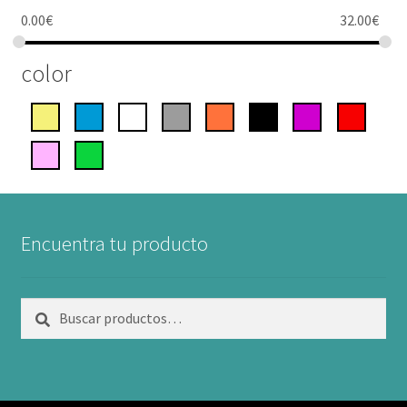
0.00
€
32.00
€
color
Encuentra tu producto
Buscar
Buscar
por: