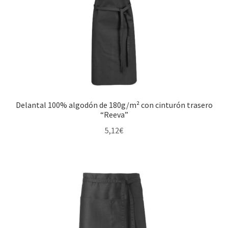
Artículos de cocina
Barbacoa
Bidones deportivos
Delantal 100% algodón de 180g/m² con cinturón trasero
Botellas con infusor
“Reeva”
5,12
€
Botellas de agua
Botellas isotérmicas
Conjuntos para servir
Cuchillos de cocinero