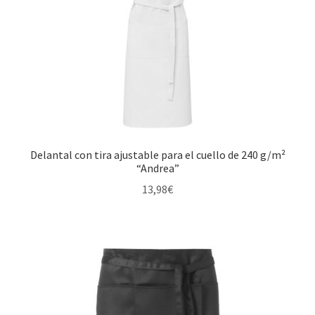
Expandi
Seguridad y primeros auxilios
hijo
el
menú
Expandi
Tecnología
hijo
el
menú
Expandi
Textil
hijo
el
menú
Más ideas
hijo
Técnicas del grabado
Delantal con tira ajustable para el cuello de 240 g/m²
“Andrea”
Contactar
13,98
€
Buscar