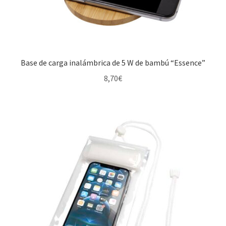
Baterías externas
Calculadora
Cargadores inalámbricos
Base de carga inalámbrica de 5 W de bambú “Essence”
8,70
€
Cascos
Memorias USB
Multipuertos USB
Expandi
Textil
el
menú
Más ideas
hijo
Técnicas del grabado