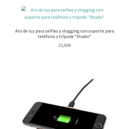
hijo
el
menú
Expandi
Ocio, Golf, juegos y juguetes
hijo
el
menú
Expandi
Paraguas
Aro de luz para selfies y vlogging con soporte para
hijo
el
teléfono y trípode “Studio”
menú
Expandi
Deporte, salud y cuidado personal
33,00
€
hijo
el
menú
Expandi
Seguridad y primeros auxilios
hijo
el
menú
Expandi
Tecnología
hijo
el
menú
Accesorios para teléfonos y tablet
hijo
Altvoces
Auriculares