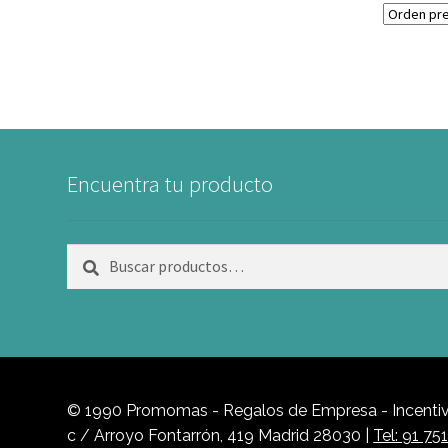
Encuentra tu producto
Buscar
Buscar
por:
© 1990 Promomas - Regalos de Empresa - Incentivo
c / Arroyo Fontarrón, 419 Madrid 28030 |
Tel: 91 75