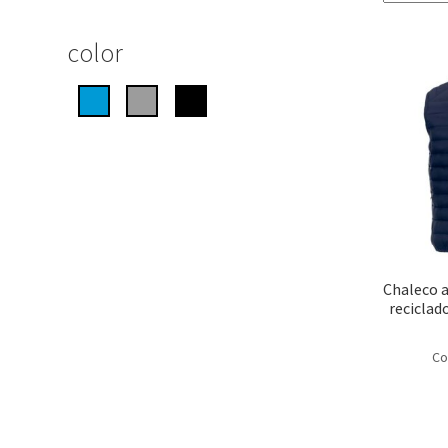
color
Chaleco a
recicla
Co