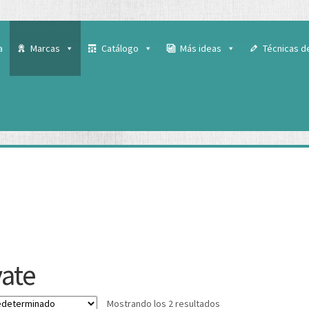
 para ofrecerte la mejor experiencia en nuestra web.
ás sobre qué cookies utilizamos o desactivarlas en los
ajustes
.
a
Marcas
Catálogo
Más ideas
Técnicas d
vate
Mostrando los 2 resultados