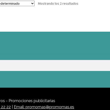
Mostrando los 2 resultados
s - Promociones publicitarias
1 22 22
|
Email: promomas@promomas.es