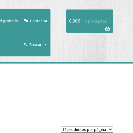
Aceptar
0,00
€
el grabado
Contactar
0 productos
Buscar