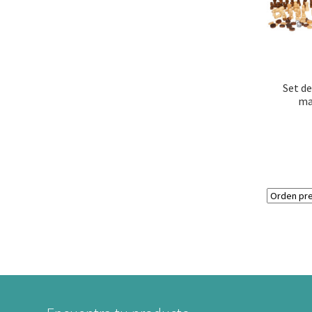
Set de
ma