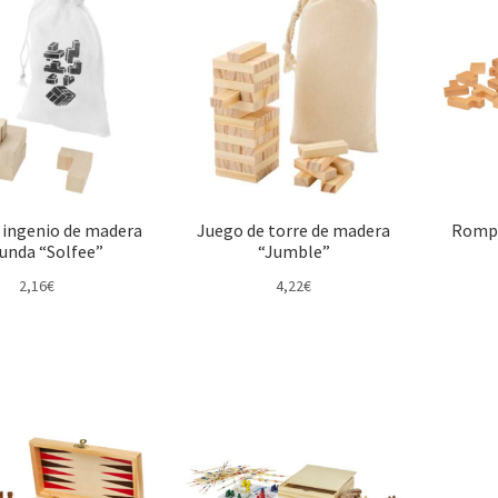
 ingenio de madera
Juego de torre de madera
Rompe
funda “Solfee”
“Jumble”
2,16
€
4,22
€