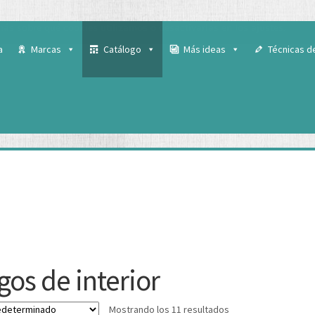
 para ofrecerte la mejor experiencia en nuestra web.
ás sobre qué cookies utilizamos o desactivarlas en los
ajustes
.
a
Marcas
Catálogo
Más ideas
Técnicas d
os de interior
Mostrando los 11 resultados