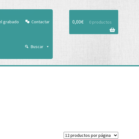
Aceptar
0,00
€
el grabado
Contactar
0 productos
Buscar