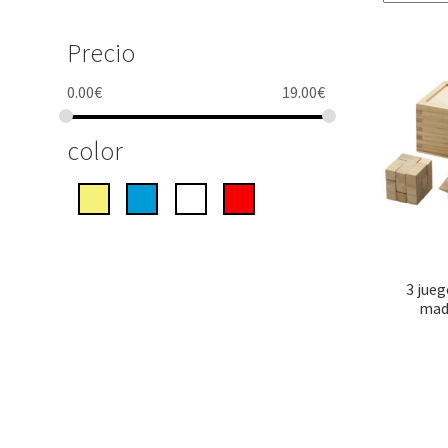
Precio
0.00
€
19.00
€
color
3 jueg
mad