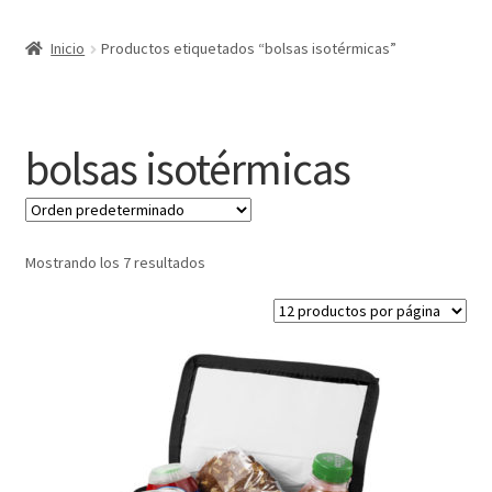
Expandi
Marcas
Inicio
Productos etiquetados “bolsas isotérmicas”
el
menú
Expandi
Catálogo
hijo
el
menú
Más ideas
bolsas isotérmicas
hijo
Técnicas del grabado
Contactar
Mostrando los 7 resultados
Buscar