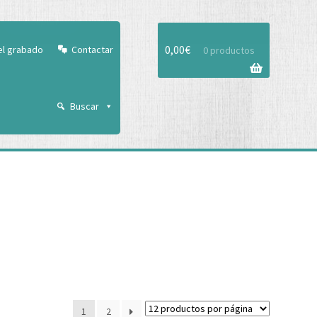
Aceptar
0,00
€
el grabado
Contactar
0 productos
Buscar
1
2