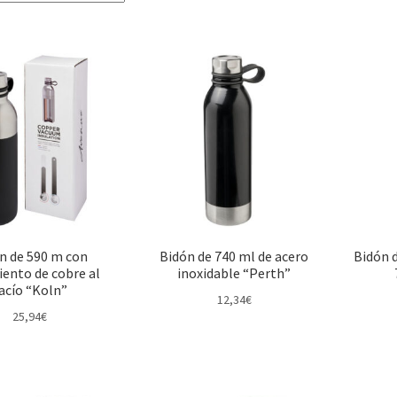
n de 590 m con
Bidón de 740 ml de acero
Bidón d
iento de cobre al
inoxidable “Perth”
acío “Koln”
12,34
€
25,94
€