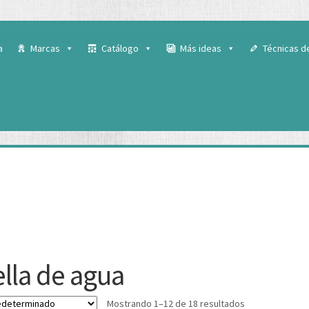
 para ofrecerte la mejor experiencia en nuestra web.
ás sobre qué cookies utilizamos o desactivarlas en los
ajustes
.
a
Marcas
Catálogo
Más ideas
Técnicas d
ella de agua
Mostrando 1–12 de 18 resultados