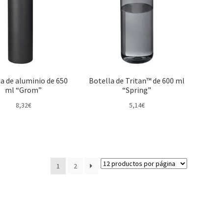
a de aluminio de 650
Botella de Tritan™ de 600 ml
ml “Grom”
“Spring”
8,32
€
5,14
€
1
2