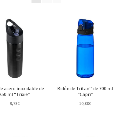
e acero inoxidable de
Bidón de Tritan™ de 700 ml
750 ml “Trixie”
“Capri”
9,78
€
10,88
€