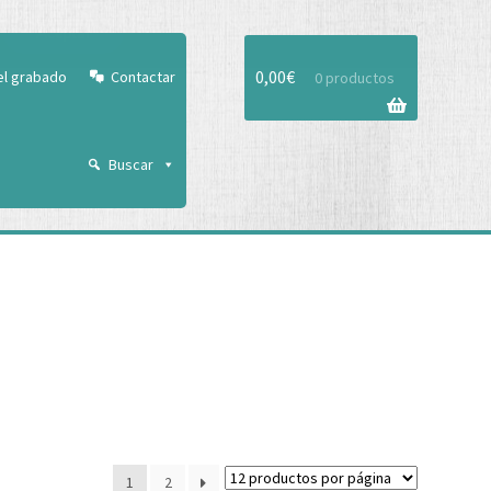
Aceptar
0,00
€
el grabado
Contactar
0 productos
Buscar
1
2