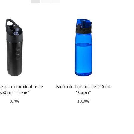
e acero inoxidable de
Bidón de Tritan™ de 700 ml
750 ml “Trixie”
“Capri”
9,78
€
10,88
€