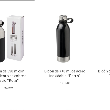
n de 590 m con
Bidón de 740 ml de acero
Bidón d
iento de cobre al
inoxidable “Perth”
acío “Koln”
12,34
€
25,94
€