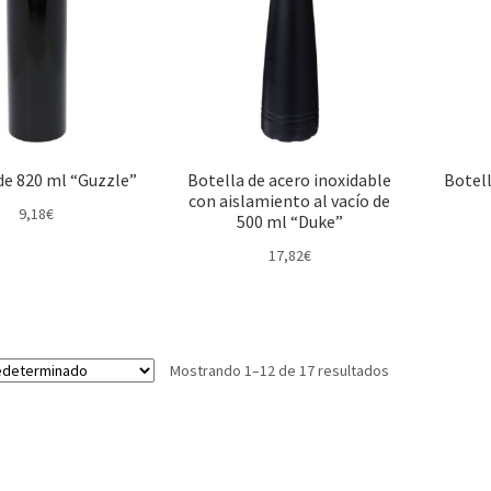
de 820 ml “Guzzle”
Botella de acero inoxidable
Botell
con aislamiento al vacío de
9,18
€
500 ml “Duke”
17,82
€
Mostrando 1–12 de 17 resultados