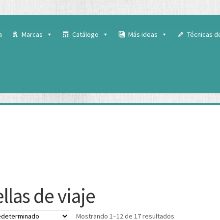
 para ofrecerte la mejor experiencia en nuestra web.
ás sobre qué cookies utilizamos o desactivarlas en los
ajustes
.
a
Marcas
Catálogo
Más ideas
Técnicas d
llas de viaje
Mostrando 1–12 de 17 resultados