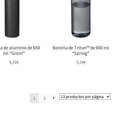
a de aluminio de 650
Botella de Tritan™ de 600 ml
ml “Grom”
“Spring”
8,32
€
5,14
€
1
2