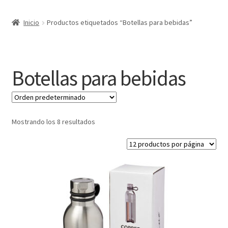
Expandi
Marcas
Inicio
Productos etiquetados “Botellas para bebidas”
el
menú
Expandi
Catálogo
hijo
el
menú
Más ideas
Botellas para bebidas
hijo
Técnicas del grabado
Contactar
Mostrando los 8 resultados
Buscar