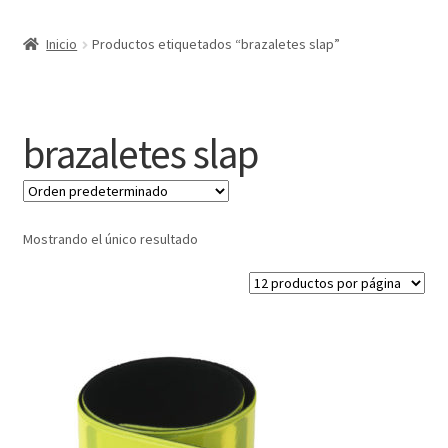
Expandi
Marcas
Inicio
Productos etiquetados “brazaletes slap”
el
menú
Expandi
Catálogo
hijo
el
menú
Más ideas
brazaletes slap
hijo
Técnicas del grabado
Contactar
Mostrando el único resultado
Buscar