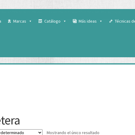
 para ofrecerte la mejor experiencia en nuestra web.
ás sobre qué cookies utilizamos o desactivarlas en los
ajustes
.
a
Marcas
Catálogo
Más ideas
Técnicas d
etera
Mostrando el único resultado