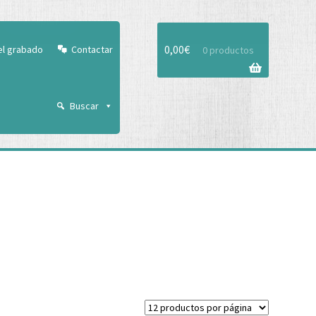
Aceptar
0,00
€
el grabado
Contactar
0 productos
Buscar