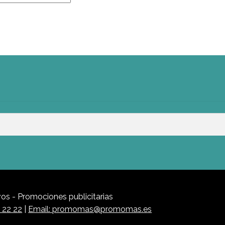
s - Promociones publicitarias
1 22 22
|
Email: promomas@promomas.es