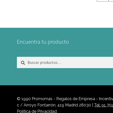
Encuentra tu producto
Buscar
Buscar
por:
© 1990 Promomas - Regalos de Empresa - Incentivo
c / Arroyo Fontarrón, 419 Madrid 28030 |
Tel: 91 75
Política de Privacidad