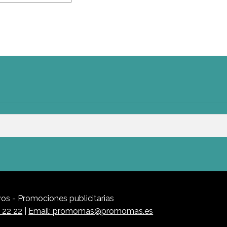
s - Promociones publicitarias
1 22 22
|
Email: promomas@promomas.es