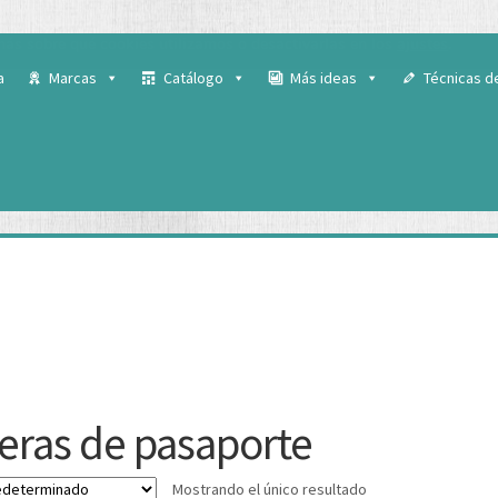
 para ofrecerte la mejor experiencia en nuestra web.
ás sobre qué cookies utilizamos o desactivarlas en los
ajustes
.
a
Marcas
Catálogo
Más ideas
Técnicas d
teras de pasaporte
Mostrando el único resultado