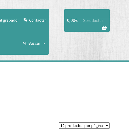
Aceptar
0,00
€
el grabado
Contactar
0 productos
Buscar