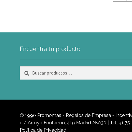
Encuentra tu producto
Buscar
Buscar
por:
© 1990 Promomas - Regalos de Empresa - Incentivo
c / Arroyo Fontarrón, 419 Madrid 28030 |
Tel: 91 75
Política de Privacidad