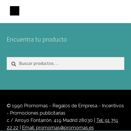
Encuentra tu producto
Buscar
Buscar
por:
© 1990 Promomas - Regalos de Empresa - Incentivos
- Promociones publicitarias
c / Arroyo Fontarrón, 419 Madrid 28030 |
Tel: 91 751
22 22
|
Email: promomas@promomas.es