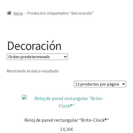
Expandi
Marcas
Inicio
Productos etiquetados “Decoración”
el
menú
Expandi
Catálogo
hijo
el
menú
Más ideas
Decoración
hijo
Técnicas del grabado
Contactar
Mostrando el único resultado
Buscar
Reloj de pared rectangular “Brite-Clock®”
14,38
€