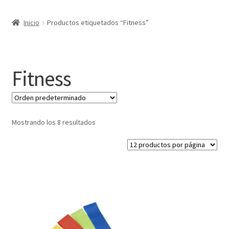
Expandi
Marcas
Inicio
Productos etiquetados “Fitness”
el
menú
Expandi
Catálogo
hijo
el
menú
Más ideas
Fitness
hijo
Técnicas del grabado
Contactar
Mostrando los 8 resultados
Buscar