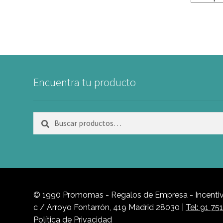
Encuentra tu producto
Buscar
Buscar
por:
© 1990 Promomas - Regalos de Empresa - Incentivo
c / Arroyo Fontarrón, 419 Madrid 28030 |
Tel: 91 75
Política de Privacidad