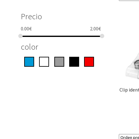
Precio
0.00
€
2.00
€
color
Clip iden