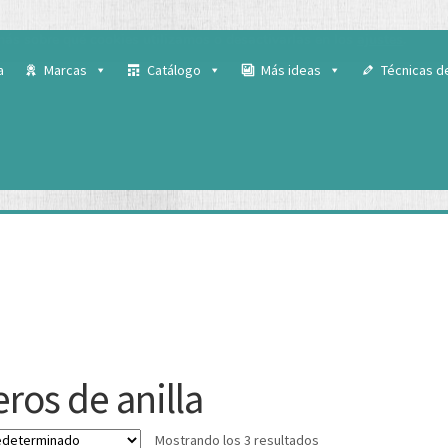
 para ofrecerte la mejor experiencia en nuestra web.
ás sobre qué cookies utilizamos o desactivarlas en los
ajustes
.
a
Marcas
Catálogo
Más ideas
Técnicas d
eros de anilla
Mostrando los 3 resultados