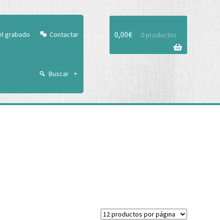
Aceptar
0,00
€
el grabado
Contactar
0 productos
Buscar