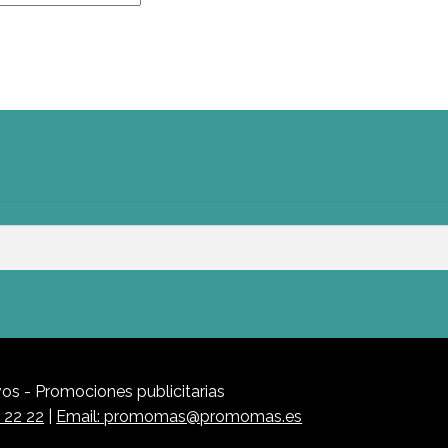
s - Promociones publicitarias
1 22 22
|
Email: promomas@promomas.es