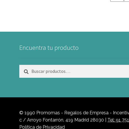
Encuentra tu producto
Buscar
Buscar
por:
© 1990 Promomas - Regalos de Empresa - Incentivo
c / Arroyo Fontarrón, 419 Madrid 28030 |
Tel: 91 75
Política de Privacidad