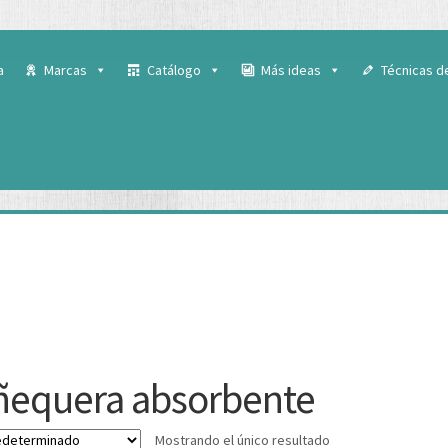
 para ofrecerte la mejor experiencia en nuestra web.
ás sobre qué cookies utilizamos o desactivarlas en los
ajustes
.
a
Marcas
Catálogo
Más ideas
Técnicas d
equera absorbente
Mostrando el único resultado