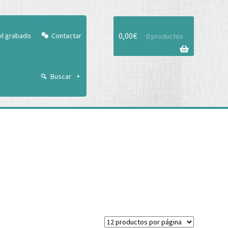
Aceptar
0,00
€
el grabado
Contactar
0 productos
Buscar