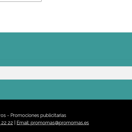
s - Promociones publicitarias
1 22 22
|
Email: promomas@promomas.es