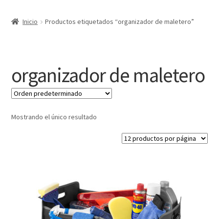
Expandi
Marcas
Inicio
Productos etiquetados “organizador de maletero”
el
menú
Expandi
Catálogo
hijo
el
menú
Más ideas
organizador de maletero
hijo
Técnicas del grabado
Contactar
Mostrando el único resultado
Buscar