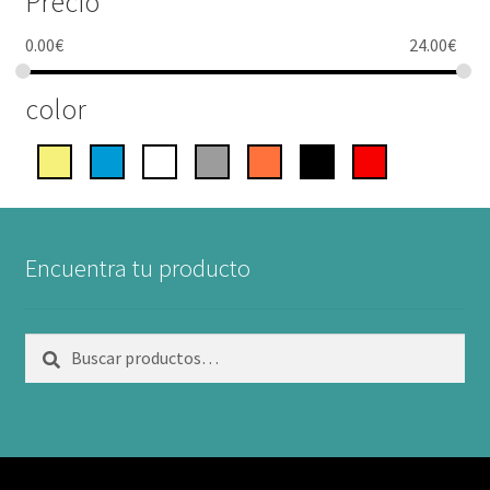
Precio
0.00
€
24.00
€
color
Encuentra tu producto
Buscar
Buscar
por: