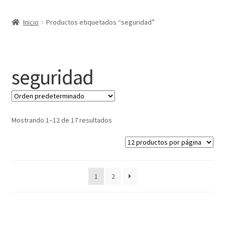
Expandi
Marcas
Inicio
Productos etiquetados “seguridad”
el
menú
Expandi
Catálogo
hijo
el
menú
Más ideas
seguridad
hijo
Técnicas del grabado
Contactar
Mostrando 1–12 de 17 resultados
Buscar
1
2