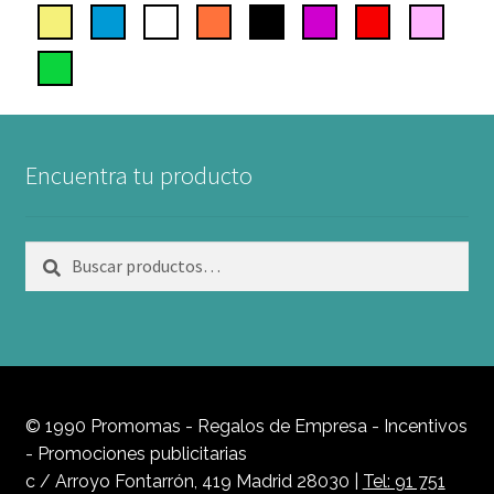
Encuentra tu producto
Buscar
Buscar
por:
© 1990 Promomas - Regalos de Empresa - Incentivos
- Promociones publicitarias
c / Arroyo Fontarrón, 419 Madrid 28030 |
Tel: 91 751