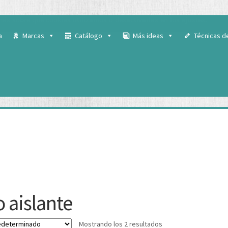
 para ofrecerte la mejor experiencia en nuestra web.
ás sobre qué cookies utilizamos o desactivarlas en los
ajustes
.
a
Marcas
Catálogo
Más ideas
Técnicas d
 aislante
Mostrando los 2 resultados