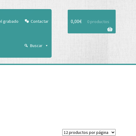
Aceptar
0,00
€
el grabado
Contactar
0 productos
Buscar