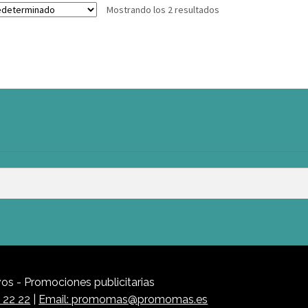
Mostrando los 2 resultados
s - Promociones publicitarias
1 22 22
|
Email: promomas@promomas.es