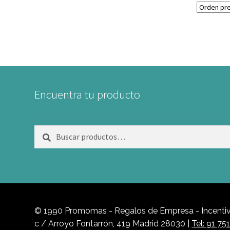
Encuentra tu producto
Buscar
Buscar
por:
© 1990 Promomas - Regalos de Empresa - Incentivo
c / Arroyo Fontarrón, 419 Madrid 28030 |
Tel: 91 75