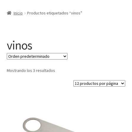
Expandi
Marcas
Inicio
Productos etiquetados “vinos”
el
menú
Expandi
Catálogo
hijo
el
menú
Más ideas
vinos
hijo
Técnicas del grabado
Contactar
Mostrando los 3 resultados
Buscar