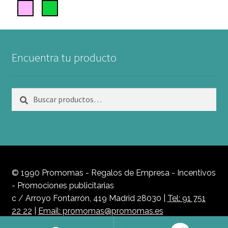
Encuentra tu producto
Buscar
Buscar
por:
© 1990 Promomas - Regalos de Empresa - Incentivos
- Promociones publicitarias
c / Arroyo Fontarrón, 419 Madrid 28030 |
Tel: 91 751
22 22
|
Email: promomas@promomas.es
Política de Privacidad