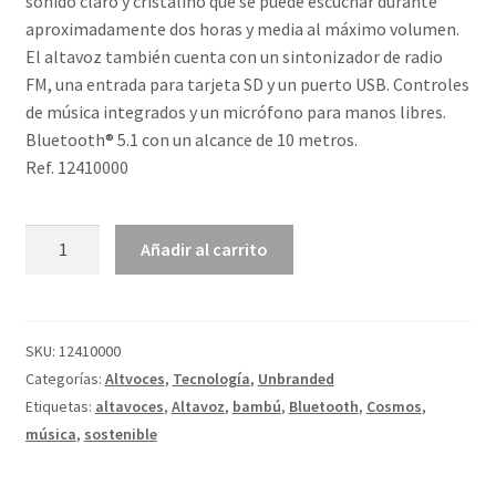
sonido claro y cristalino que se puede escuchar durante
aproximadamente dos horas y media al máximo volumen.
El altavoz también cuenta con un sintonizador de radio
FM, una entrada para tarjeta SD y un puerto USB. Controles
de música integrados y un micrófono para manos libres.
Bluetooth® 5.1 con un alcance de 10 metros.
Ref. 12410000
Altavoz
Añadir al carrito
Bluetooth®
de
bambú
"Cosmos"
SKU:
12410000
cantidad
Categorías:
Altvoces
,
Tecnología
,
Unbranded
Etiquetas:
altavoces
,
Altavoz
,
bambú
,
Bluetooth
,
Cosmos
,
música
,
sostenible