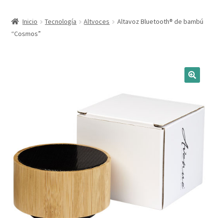
Expandi
Marcas
Inicio
Tecnología
Altvoces
Altavoz Bluetooth® de bambú
el
“Cosmos”
menú
Expandi
Catálogo
hijo
el
menú
Más ideas
hijo
Técnicas del grabado
Contactar
Buscar