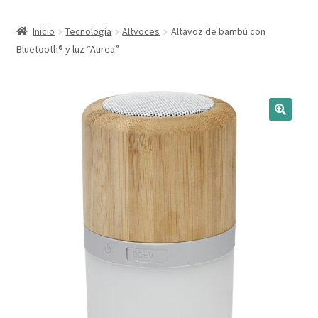
Expandi
Marcas
Inicio
Tecnología
Altvoces
Altavoz de bambú con
el
Bluetooth® y luz “Aurea”
menú
Expandi
Catálogo
hijo
el
menú
Más ideas
hijo
Técnicas del grabado
Contactar
Buscar