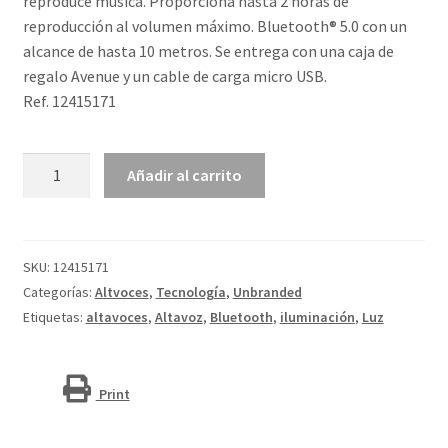
reproduce música. Proporciona hasta 2 horas de
reproducción al volumen máximo. Bluetooth® 5.0 con un
alcance de hasta 10 metros. Se entrega con una caja de
regalo Avenue y un cable de carga micro USB.
Ref. 12415171
Altavoz
Añadir al carrito
de
bambú
con
Bluetooth®
SKU:
12415171
y
Categorías:
Altvoces
,
Tecnología
,
Unbranded
luz
Etiquetas:
altavoces
,
Altavoz
,
Bluetooth
,
iluminación
,
Luz
"Aurea"
cantidad
Print