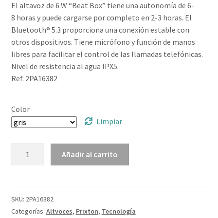
El altavoz de 6 W “Beat Box” tiene una autonomía de 6-
8 horas y puede cargarse por completo en 2-3 horas. El
Bluetooth® 5.3 proporciona una conexión estable con
otros dispositivos. Tiene micrófono y función de manos
libres para facilitar el control de las llamadas telefónicas.
Nivel de resistencia al agua IPX5.
Ref. 2PA16382
Color
Limpiar
Altavoz
Añadir al carrito
"Prixton
Beat
Box"
cantidad
SKU:
2PA16382
Categorías:
Altvoces
,
Prixton
,
Tecnología