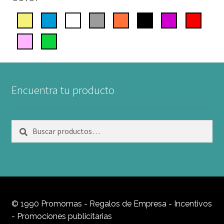
Encuentra tu producto
Buscar
Buscar
por:
© 1990 Promomas - Regalos de Empresa - Incentivos
- Promociones publicitarias