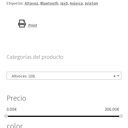
Etiquetas:
Altavoz
,
Bluetooth
,
ipx5
,
música
,
prixton
Print
Categorías del producto
Altvoces (20)
×
Precio
0.00
€
306.00
€
color