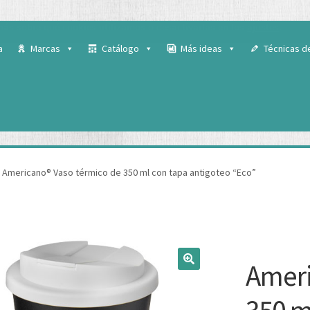
 para ofrecerte la mejor experiencia en nuestra web.
ás sobre qué cookies utilizamos o desactivarlas en los
ajustes
.
a
Marcas
Catálogo
Más ideas
Técnicas d
Americano® Vaso térmico de 350 ml con tapa antigoteo “Eco”
Ameri