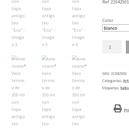
Ref. 2104250
Color
Americano®
Vaso
térmico
de
350
SKU:
21042501
ml
Categorías:
Art
con
Etiquetas:
bebi
tapa
antigoteo
"Eco"
Pr
cantidad