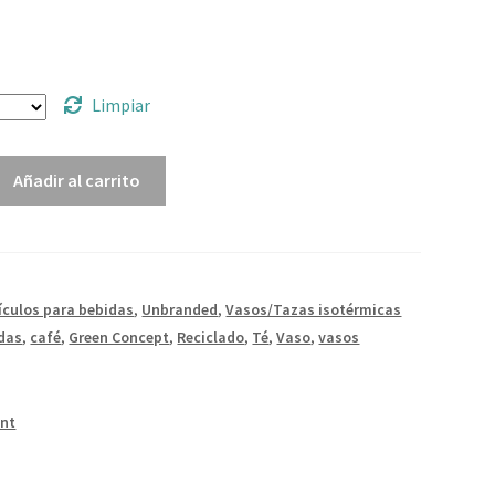
1
Limpiar
Añadir al carrito
ículos para bebidas
,
Unbranded
,
Vasos/Tazas isotérmicas
das
,
café
,
Green Concept
,
Reciclado
,
Té
,
Vaso
,
vasos
int