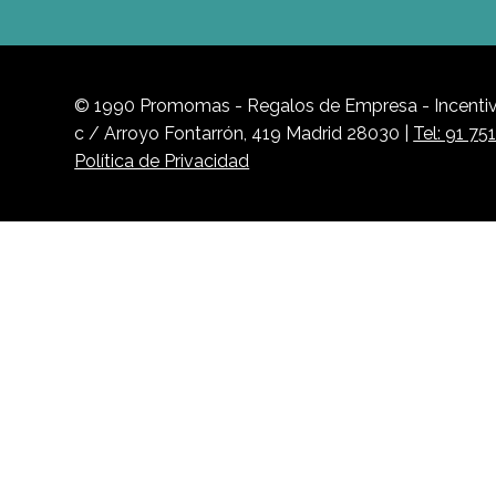
Encuentra tu producto
Buscar
Buscar
por:
© 1990 Promomas - Regalos de Empresa - Incentivo
c / Arroyo Fontarrón, 419 Madrid 28030 |
Tel: 91 75
Política de Privacidad