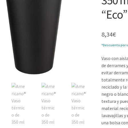
350 m
“Eco”
8,34
€
*Descuento por v
Vaso con aisl
de derrames y
evitar derrame
totalmente re
reciclado y l
negro o blanc
textura y pued
material reci
lavavajillas 
una bolsa com