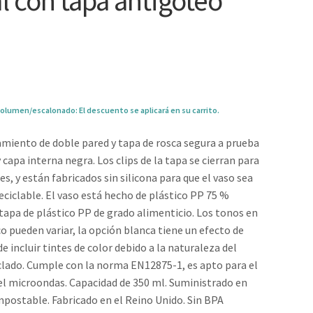
l con tapa antigoteo
olumen/escalonado: El descuento se aplicará en su carrito.
amiento de doble pared y tapa de rosca segura a prueba
 capa interna negra. Los clips de la tapa se cierran para
s, y están fabricados sin silicona para que el vaso sea
ciclable. El vaso está hecho de plástico PP 75 %
a tapa de plástico PP de grado alimenticio. Los tonos en
o pueden variar, la opción blanca tiene un efecto de
e incluir tintes de color debido a la naturaleza del
clado. Cumple con la norma EN12875-1, es apto para el
y el microondas. Capacidad de 350 ml. Suministrado en
postable. Fabricado en el Reino Unido. Sin BPA