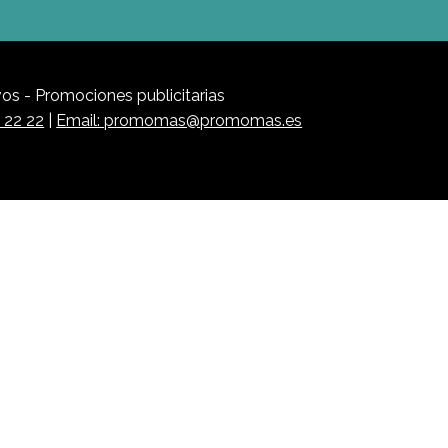
s - Promociones publicitarias
1 22 22
|
Email: promomas@promomas.es