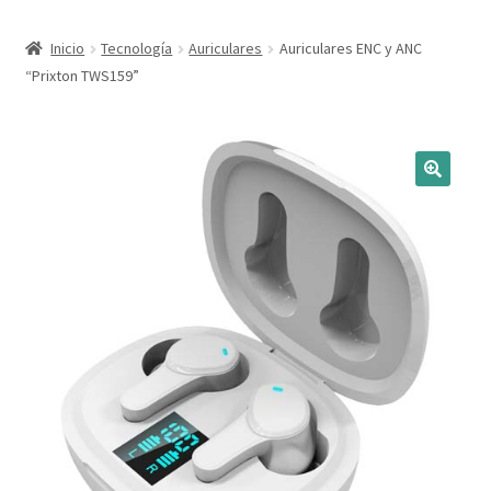
Expandi
Marcas
Inicio
Tecnología
Auriculares
Auriculares ENC y ANC
el
“Prixton TWS159”
menú
Expandi
Catálogo
hijo
el
menú
Más ideas
hijo
Técnicas del grabado
Contactar
Buscar