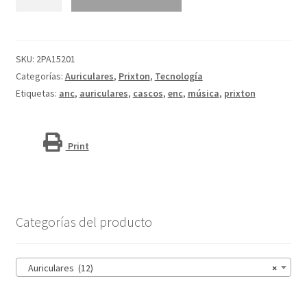
ENC
y
ANC
"Prixton
SKU:
2PA15201
TWS159"
Categorías:
Auriculares
,
Prixton
,
Tecnología
cantidad
Etiquetas:
anc
,
auriculares
,
cascos
,
enc
,
música
,
prixton
Print
Categorías del producto
Auriculares (12)
×