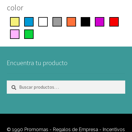
color
Encuentra tu producto
Buscar
Buscar
por:
© 1990 Promomas - Regalos de Empresa - Incentivos