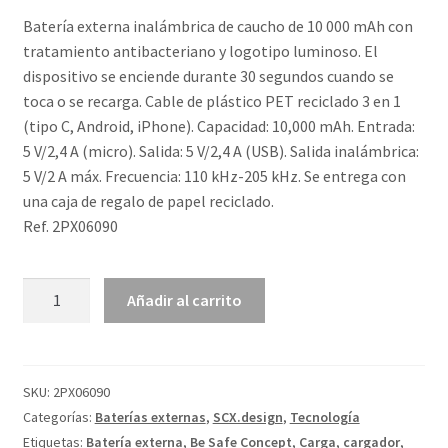
Batería externa inalámbrica de caucho de 10 000 mAh con
tratamiento antibacteriano y logotipo luminoso. El
dispositivo se enciende durante 30 segundos cuando se
toca o se recarga. Cable de plástico PET reciclado 3 en 1
(tipo C, Android, iPhone). Capacidad: 10,000 mAh. Entrada:
5 V/2,4 A (micro). Salida: 5 V/2,4 A (USB). Salida inalámbrica:
5 V/2 A máx. Frecuencia: 110 kHz-205 kHz. Se entrega con
una caja de regalo de papel reciclado.
Ref. 2PX06090
Batería
Añadir al carrito
externa
inalámbrica
de
caucho
SKU:
2PX06090
luminosa
Categorías:
Baterías externas
,
SCX.design
,
Tecnología
de
Etiquetas:
Batería externa
,
Be Safe Concept
,
Carga
,
cargador
,