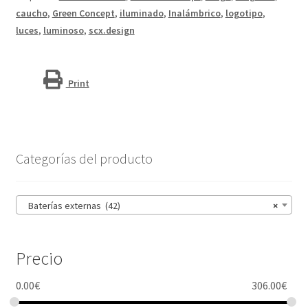
10
caucho
,
Green Concept
,
iluminado
,
Inalámbrico
,
logotipo
,
000 mAh
luces
,
luminoso
,
scx.design
"SCX.design
P40"
cantidad
Print
Categorías del producto
Baterías externas (42)
×
Precio
0.00
€
306.00
€