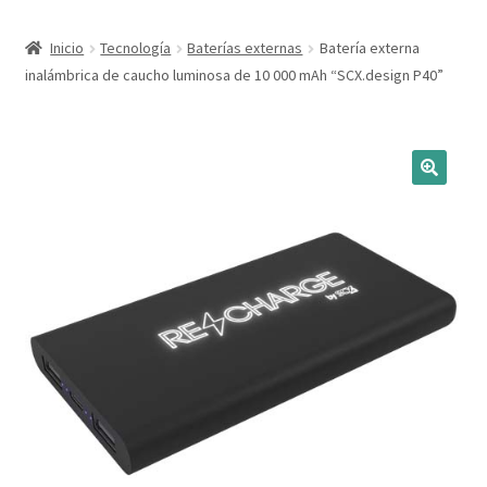
Expandi
Marcas
Inicio
Tecnología
Baterías externas
Batería externa
el
inalámbrica de caucho luminosa de 10 000 mAh “SCX.design P40”
menú
Expandi
Catálogo
hijo
el
menú
Más ideas
hijo
Técnicas del grabado
Contactar
Buscar