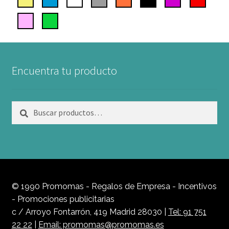
Encuentra tu producto
Buscar
Buscar
por:
© 1990 Promomas - Regalos de Empresa - Incentivos
- Promociones publicitarias
c / Arroyo Fontarrón, 419 Madrid 28030 |
Tel: 91 751
22 22
|
Email: promomas@promomas.es