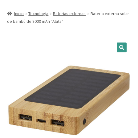
Expandi
Marcas
Inicio
Tecnología
Baterías externas
Batería externa solar
el
de bambú de 8000 mAh “Alata”
menú
Expandi
Catálogo
hijo
el
menú
Más ideas
hijo
Técnicas del grabado
Contactar
Buscar