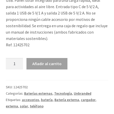
USB. Panel solar integrado para una carga rápida, ideal
para actividades al aire libre. Entrada tipo C de 5 V/2 A,
salida 1 USB de 5 V/1 A y salida 2 USB de 5 V/2 A. No se
proporciona ningún cable accesorio por motivos de
sostenibilidad. Se entrega en una caja de regalo que incluye
un manual de instrucciones (ambos fabricados con
materiales sostenibles).
Ref. 12425702
Batería
Añadir al carrito
externa
solar
de
bambú
SKU:
12425702
de
Categorías:
Baterías externas
,
Tecnología
,
Unbranded
8000
Etiquetas:
accesorios
,
batería
,
Batería externa
,
cargador
,
mAh
externa
,
solar
,
teléfono
"Alata"