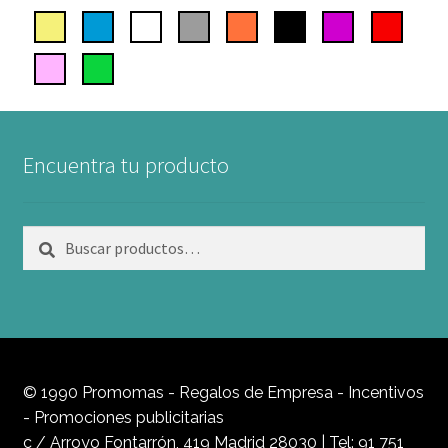
Encuentra tu producto
Buscar
Buscar
por:
© 1990 Promomas - Regalos de Empresa - Incentivos
- Promociones publicitarias
c / Arroyo Fontarrón, 419 Madrid 28030 |
Tel: 91 751