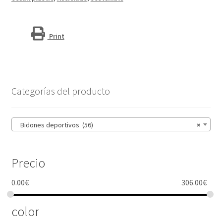
Active®
Eco
Big
Print
Base"
cantidad
Categorías del producto
Bidones deportivos (56)
×
Precio
0.00
€
306.00
€
color