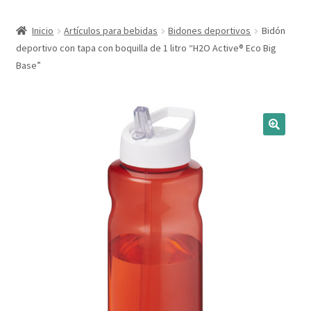
Expandi
Marcas
Inicio
Artículos para bebidas
Bidones deportivos
Bidón
el
deportivo con tapa con boquilla de 1 litro “H2O Active® Eco Big
menú
Expandi
Catálogo
Base”
hijo
el
menú
Más ideas
hijo
Técnicas del grabado
Contactar
Buscar