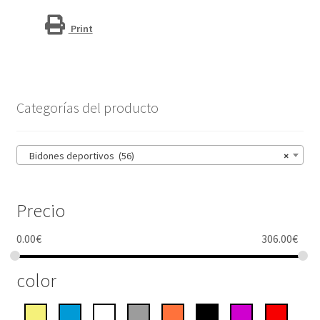
H2O
Active®
Print
"Bop"
cantidad
Categorías del producto
Bidones deportivos (56)
×
Precio
0.00
€
306.00
€
color