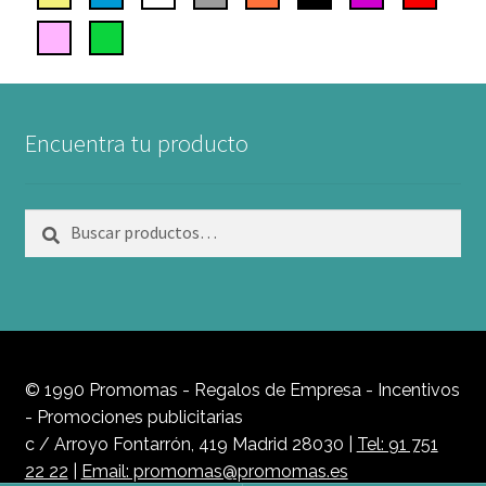
Encuentra tu producto
Buscar
Buscar
por:
© 1990 Promomas - Regalos de Empresa - Incentivos
- Promociones publicitarias
c / Arroyo Fontarrón, 419 Madrid 28030 |
Tel: 91 751
22 22
|
Email: promomas@promomas.es