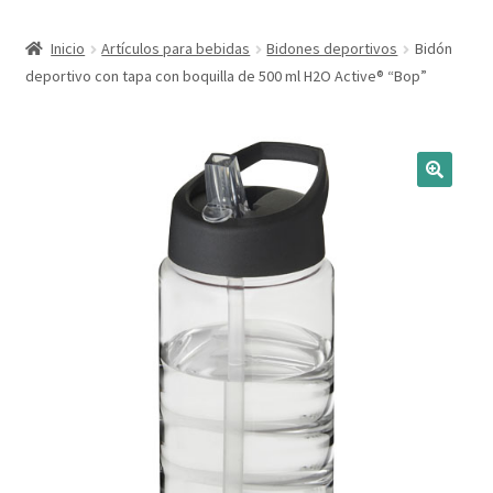
Expandi
Marcas
Inicio
Artículos para bebidas
Bidones deportivos
Bidón
el
deportivo con tapa con boquilla de 500 ml H2O Active® “Bop”
menú
Expandi
Catálogo
hijo
el
menú
Más ideas
hijo
Técnicas del grabado
Contactar
Buscar