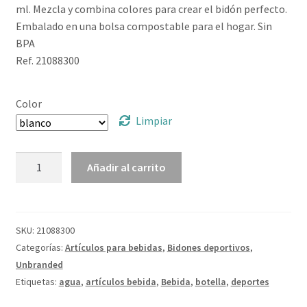
ml. Mezcla y combina colores para crear el bidón perfecto.
Embalado en una bolsa compostable para el hogar. Sin
BPA
Ref. 21088300
Color
Limpiar
Bidón
Añadir al carrito
deportivo
con
tapa
con
SKU:
21088300
boquilla
Categorías:
Artículos para bebidas
,
Bidones deportivos
,
de
Unbranded
500
Etiquetas:
agua
,
artículos bebida
,
Bebida
,
botella
,
deportes
ml