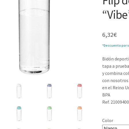
Flip 
“Vibe
6,32
€
*Descuento por v
Bidón deporti
tapa a prueba
y combina col
con nosotros 
en el Reino U
BPA
Ref. 2100940
Color