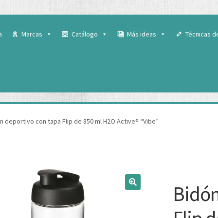
 para ofrecerte la mejor experiencia en nuestra web.
ás sobre qué cookies utilizamos o desactivarlas en los
ajustes
.
a
Marcas
Catálogo
Más ideas
Técnicas d
n deportivo con tapa Flip de 850 ml H2O Active® “Vibe”
Bidón