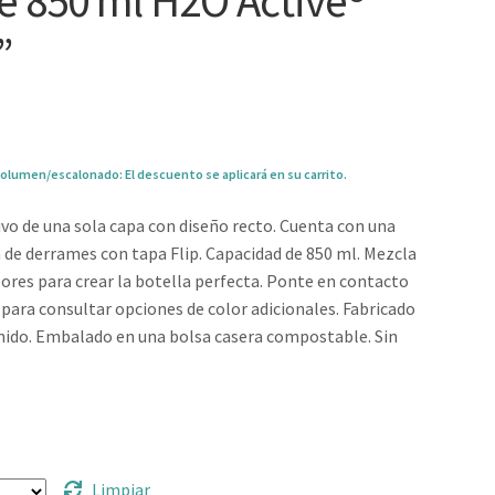
de 850 ml H2O Active®
”
olumen/escalonado: El descuento se aplicará en su carrito.
vo de una sola capa con diseño recto. Cuenta con una
 de derrames con tapa Flip. Capacidad de 850 ml. Mezcla
ores para crear la botella perfecta. Ponte en contacto
para consultar opciones de color adicionales. Fabricado
nido. Embalado en una bolsa casera compostable. Sin
0
Limpiar