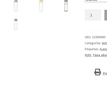
Bidón
deportivo
con
tapa
Flip
SKU:
21009400
de
Categorías:
Art
850
Etiquetas:
A pr
ml
H2O
,
Tapa aba
H2O
Active®
"Vibe"
Pr
cantidad