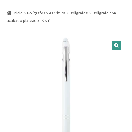
Expandi
Marcas
Inicio
Bolígrafos y escritura
Bolígrafos
Bolígrafo con
el
acabado plateado “Kish”
menú
Expandi
Catálogo
hijo
el
menú
Más ideas
hijo
Técnicas del grabado
Contactar
Buscar