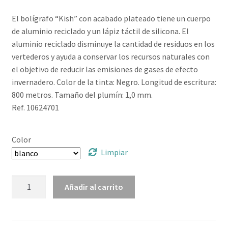
El bolígrafo “Kish” con acabado plateado tiene un cuerpo
de aluminio reciclado y un lápiz táctil de silicona. El
aluminio reciclado disminuye la cantidad de residuos en los
vertederos y ayuda a conservar los recursos naturales con
el objetivo de reducir las emisiones de gases de efecto
invernadero. Color de la tinta: Negro. Longitud de escritura:
800 metros. Tamaño del plumín: 1,0 mm.
Ref. 10624701
Color
Limpiar
Bolígrafo
Añadir al carrito
con
acabado
plateado