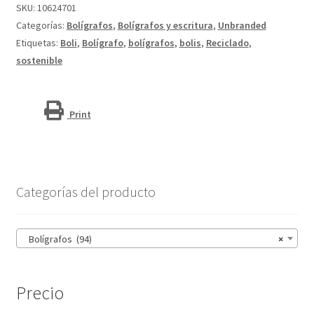
"Kish"
SKU:
10624701
cantidad
Categorías:
Bolígrafos
,
Bolígrafos y escritura
,
Unbranded
Etiquetas:
Boli
,
Bolígrafo
,
bolígrafos
,
bolis
,
Reciclado
,
sostenible
Print
Categorías del producto
Bolígrafos (94)
×
Precio