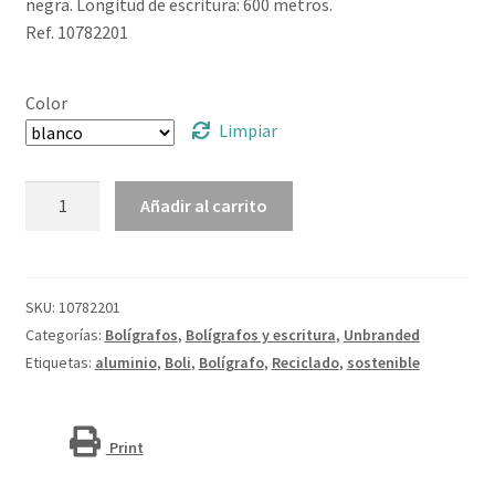
negra. Longitud de escritura: 600 metros.
Ref. 10782201
Color
Limpiar
Bolígrafo
Añadir al carrito
de
aluminio
reciclado
"Moneta"
SKU:
10782201
(tinta
Categorías:
Bolígrafos
,
Bolígrafos y escritura
,
Unbranded
negra)
Etiquetas:
aluminio
,
Boli
,
Bolígrafo
,
Reciclado
,
sostenible
cantidad
Print