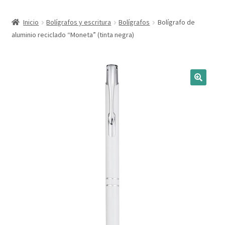
Expandi
Marcas
Inicio
Bolígrafos y escritura
Bolígrafos
Bolígrafo de
el
aluminio reciclado “Moneta” (tinta negra)
menú
Expandi
Catálogo
hijo
el
menú
Más ideas
hijo
Técnicas del grabado
Contactar
Buscar