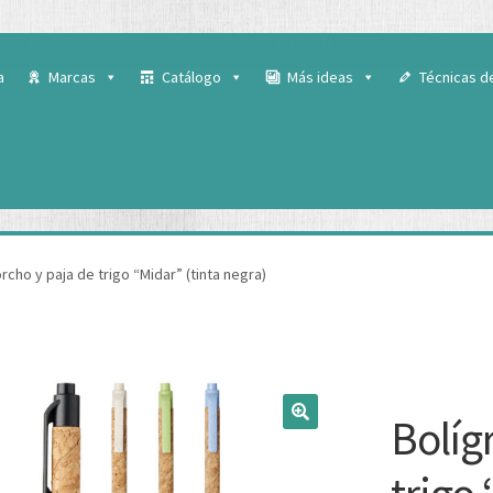
 para ofrecerte la mejor experiencia en nuestra web.
ás sobre qué cookies utilizamos o desactivarlas en los
ajustes
.
a
Marcas
Catálogo
Más ideas
Técnicas d
rcho y paja de trigo “Midar” (tinta negra)
Bolíg