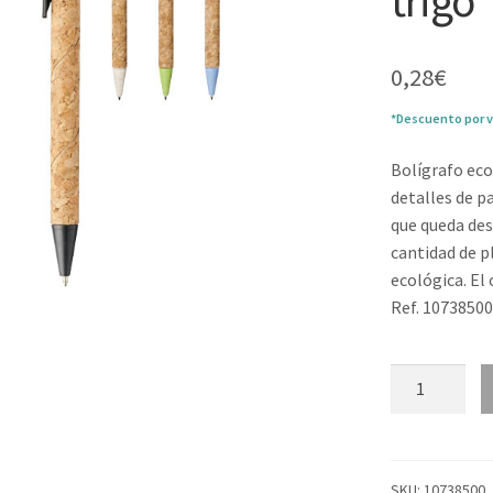
trigo 
0,28
€
*Descuento por v
Bolígrafo eco
detalles de pa
que queda des
cantidad de p
ecológica. El 
Ref. 1073850
Bolígrafo
de
corcho
y
paja
SKU:
10738500