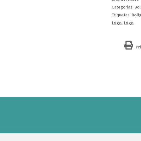
de
Categorías:
Bol
trigo
Etiquetas:
Bolí
"Midar"
trigo
,
trigo
(tinta
negra)
cantidad
Pr