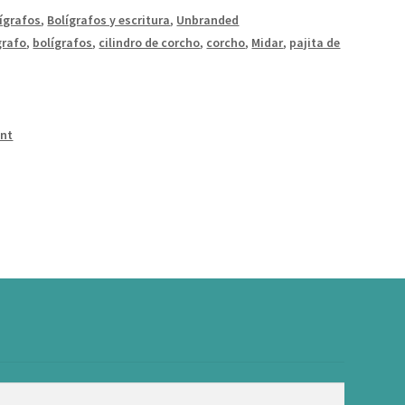
ígrafos
,
Bolígrafos y escritura
,
Unbranded
grafo
,
bolígrafos
,
cilindro de corcho
,
corcho
,
Midar
,
pajita de
int