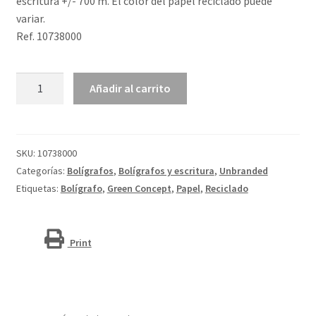
escritura +/- 700 m. El color del papel reciclado puede
variar.
Ref. 10738000
Bolígrafo
Añadir al carrito
de
papel
reciclado
"Asilah"
SKU:
10738000
(tinta
Categorías:
Bolígrafos
,
Bolígrafos y escritura
,
Unbranded
azul)
Etiquetas:
Bolígrafo
,
Green Concept
,
Papel
,
Reciclado
cantidad
Print