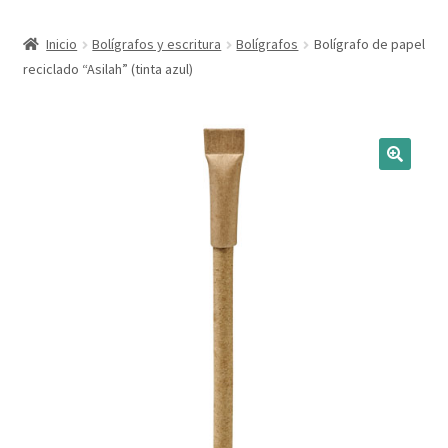
Expandi
Marcas
Inicio
Bolígrafos y escritura
Bolígrafos
Bolígrafo de papel
el
reciclado “Asilah” (tinta azul)
menú
Expandi
Catálogo
hijo
el
menú
Más ideas
hijo
Técnicas del grabado
Contactar
Buscar