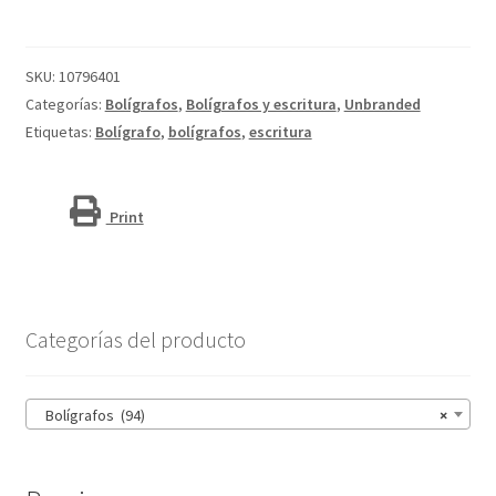
plástico
reciclado
"Fidget"
SKU:
10796401
(tinta
Categorías:
Bolígrafos
,
Bolígrafos y escritura
,
Unbranded
negra)
Etiquetas:
Bolígrafo
,
bolígrafos
,
escritura
cantidad
Print
Categorías del producto
Bolígrafos (94)
×