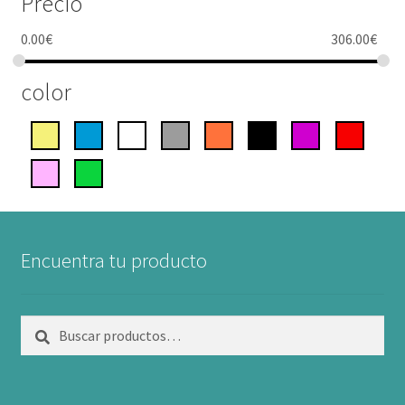
Precio
0.00
€
306.00
€
color
Encuentra tu producto
Buscar
Buscar
por: