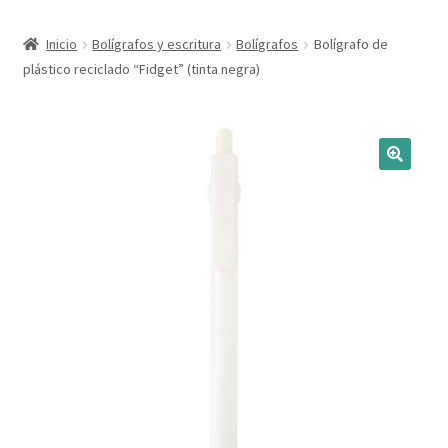
Expandi
Marcas
Inicio
Bolígrafos y escritura
Bolígrafos
Bolígrafo de
el
plástico reciclado “Fidget” (tinta negra)
menú
Expandi
Catálogo
hijo
el
menú
Más ideas
hijo
Técnicas del grabado
Contactar
Buscar