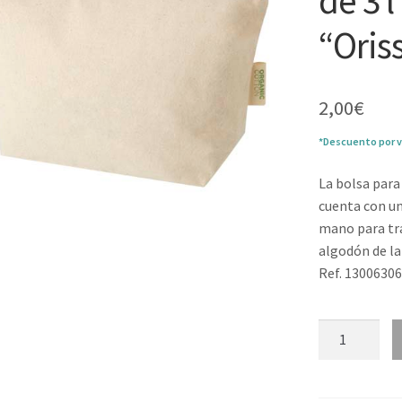
de 3 
“Oris
2,00
€
*Descuento por v
La bolsa para
cuenta con u
mano para tra
algodón de la 
Ref. 1300630
Bolsa
para
accesorios
grande