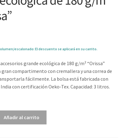
l ecológica de 180 g/m²
sa”
olumen/escalonado: El descuento se aplicará en su carrito.
 accesorios grande ecológica de 180 g/m² “Orissa”
n gran compartimento con cremallera y una correa de
nsportarla fácilmente. La bolsa está fabricada con
India con certificación Oeko-Tex. Capacidad: 3 litros.
6
Añadir al carrito