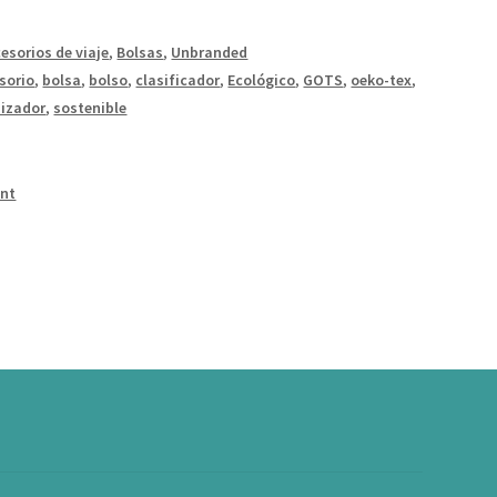
esorios de viaje
,
Bolsas
,
Unbranded
sorio
,
bolsa
,
bolso
,
clasificador
,
Ecológico
,
GOTS
,
oeko-tex
,
izador
,
sostenible
int