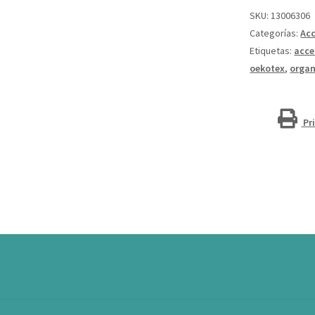
de
SKU:
13006306
3
Categorías:
Acc
l
Etiquetas:
acce
ecológica
oekotex
,
organ
de
180
g/m²
Pr
"Orissa"
cantidad