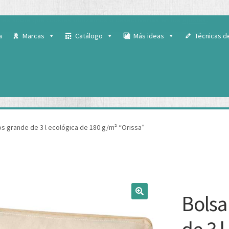
 para ofrecerte la mejor experiencia en nuestra web.
ás sobre qué cookies utilizamos o desactivarlas en los
ajustes
.
a
Marcas
Catálogo
Más ideas
Técnicas d
os grande de 3 l ecológica de 180 g/m² “Orissa”
Bolsa