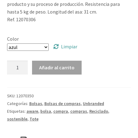
producto y su proceso de producción. Resistencia para
hasta 5 kg de peso. Longitud del asa: 31 cm.
Ref. 12070306
Color
Limpiar
Bolsa
Añadir al carrito
Tote
150
g/m²
Aware™
SKU:
12070350
"Pheebs"
Categorías:
Bolsas
,
Bolsas de compras
,
Unbranded
cantidad
Etiquetas:
aware
,
bolsa
,
compra
,
compras
,
Reciclado
,
sostenible
,
Tote