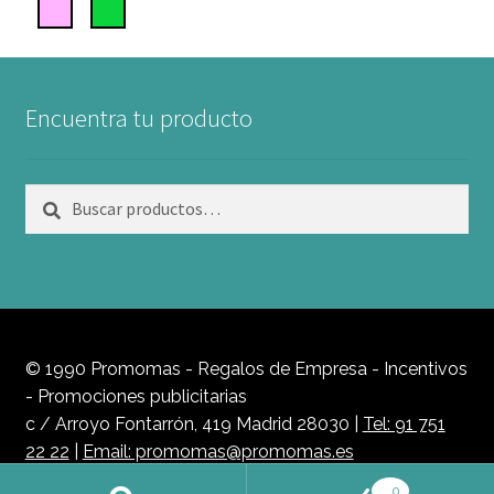
Encuentra tu producto
Buscar
Buscar
por:
© 1990 Promomas - Regalos de Empresa - Incentivos
- Promociones publicitarias
c / Arroyo Fontarrón, 419 Madrid 28030 |
Tel: 91 751
22 22
|
Email: promomas@promomas.es
Política de Privacidad
0