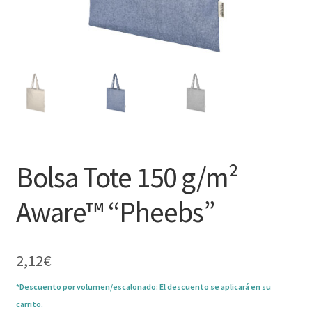
Bolsa Tote 150 g/m²
Aware™ “Pheebs”
2,12
€
*Descuento por volumen/escalonado: El descuento se aplicará en su
carrito.