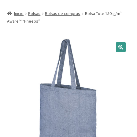
Expandi
Marcas
Inicio
Bolsas
Bolsas de compras
Bolsa Tote 150 g/m²
el
Aware™ “Pheebs”
menú
Expandi
Catálogo
hijo
el
menú
Más ideas
hijo
Técnicas del grabado
Contactar
Buscar