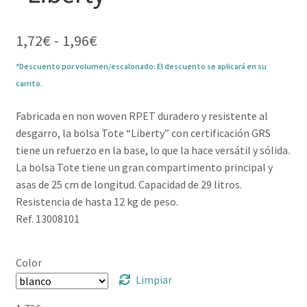
Rango
1,72
€
-
1,96
€
de
*Descuento por volumen/escalonado: El descuento se aplicará en su
precios:
carrito.
desde
1,72€
Fabricada en non woven RPET duradero y resistente al
hasta
desgarro, la bolsa Tote “Liberty” con certificación GRS
1,96€
tiene un refuerzo en la base, lo que la hace versátil y sólida.
La bolsa Tote tiene un gran compartimento principal y
asas de 25 cm de longitud. Capacidad de 29 litros.
Resistencia de hasta 12 kg de peso.
Ref. 13008101
Color
Limpiar