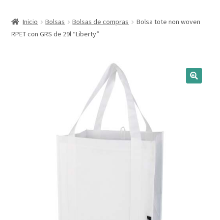
Expandi
Marcas
Inicio
Bolsas
Bolsas de compras
Bolsa tote non woven
el
RPET con GRS de 29l “Liberty”
menú
Expandi
Catálogo
hijo
el
menú
Más ideas
hijo
Técnicas del grabado
Contactar
Buscar