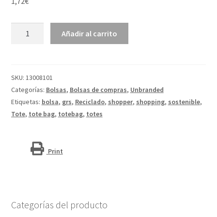
1,72
€
Bolsa
Añadir al carrito
tote
non
woven
RPET
SKU:
13008101
con
Categorías:
Bolsas
,
Bolsas de compras
,
Unbranded
GRS
Etiquetas:
bolsa
,
grs
,
Reciclado
,
shopper
,
shopping
,
sostenible
,
de
Tote
,
tote bag
,
totebag
,
totes
29l
“Liberty”
cantidad
Print
Categorías del producto