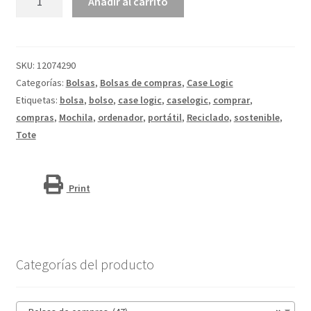
Añadir al carrito
Tote
convertible
"Case
Logic
SKU:
12074290
Invigo"
Categorías:
Bolsas
,
Bolsas de compras
,
Case Logic
cantidad
Etiquetas:
bolsa
,
bolso
,
case logic
,
caselogic
,
comprar
,
compras
,
Mochila
,
ordenador
,
portátil
,
Reciclado
,
sostenible
,
Tote
Print
Categorías del producto