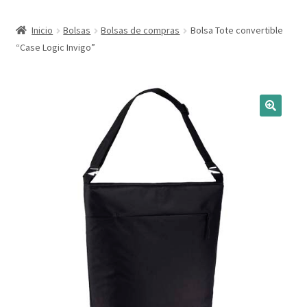
Expandi
Marcas
Inicio
Bolsas
Bolsas de compras
Bolsa Tote convertible
el
“Case Logic Invigo”
menú
Expandi
Catálogo
hijo
el
menú
Más ideas
hijo
Técnicas del grabado
Contactar
Buscar