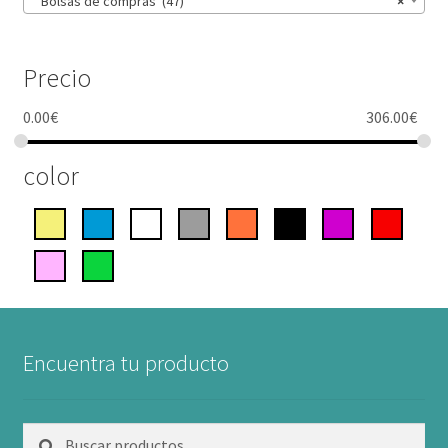
Bolsas de compras (47)
×
Precio
0.00
€
306.00
€
color
Encuentra tu producto
Buscar
Buscar