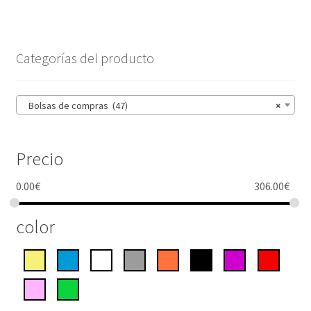
"Madras"
cantidad
Categorías del producto
Bolsas de compras (47)
×
Precio
0.00
€
306.00
€
color