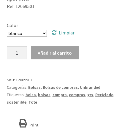
Ref. 12069501
Color
Limpiar
Bolsa
Añadir al carrito
Tote
de
algodón
reciclado
SKU:
12069501
GRS
Categorías:
Bolsas
,
Bolsas de compras
,
Unbranded
de
Etiquetas:
bolsa
,
bolsas
,
compra
,
compras
,
grs
,
Reciclado
,
140
sostenible
,
Tote
g/m2
de
7
Print
L