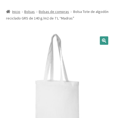
Expandi
Marcas
Inicio
Bolsas
Bolsas de compras
Bolsa Tote de algodón
el
reciclado GRS de 140 g/m2 de 7 L “Madras”
menú
Expandi
Catálogo
hijo
el
menú
Más ideas
hijo
Técnicas del grabado
Contactar
Buscar