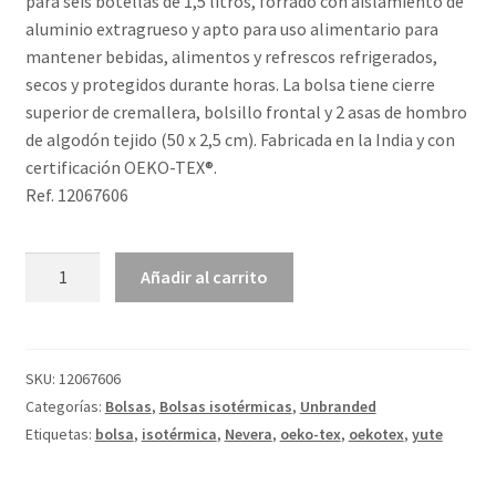
para seis botellas de 1,5 litros, forrado con aislamiento de
aluminio extragrueso y apto para uso alimentario para
mantener bebidas, alimentos y refrescos refrigerados,
secos y protegidos durante horas. La bolsa tiene cierre
superior de cremallera, bolsillo frontal y 2 asas de hombro
de algodón tejido (50 x 2,5 cm). Fabricada en la India y con
certificación OEKO-TEX®.
Ref. 12067606
Bolsa
Añadir al carrito
Tote
de
yute
de
SKU:
12067606
300 g/m²
Categorías:
Bolsas
,
Bolsas isotérmicas
,
Unbranded
de
Etiquetas:
bolsa
,
isotérmica
,
Nevera
,
oeko-tex
,
oekotex
,
yute
19 L
"Juta"