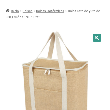
Expandi
Marcas
Inicio
Bolsas
Bolsas isotérmicas
Bolsa Tote de yute de
el
300 g/m² de 19 L “Juta”
menú
Expandi
Catálogo
hijo
el
menú
Más ideas
hijo
Técnicas del grabado
Contactar
Buscar