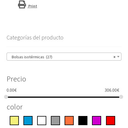
cantidad
Print
Categorías del producto
Bolsas isotérmicas (27)
×
Precio
0.00
€
306.00
€
color