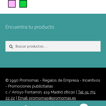
Encuentra tu producto
Buscar
Buscar
por:
© 1990 Promomas - Regalos de Empresa - Incentivos
- Promociones publicitarias
c / Arroyo Fontarrón, 419 Madrid 28030 |
Tel: 91 751
22 22
|
Email: promomas@promomas.es
Política de Privacidad