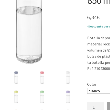
850 m
6,34
€
*Descuento por v
Botella depor
material reci
volumen de 85
bolsa de plás
tu botella pe
Ref. 2104300
Color
Botella