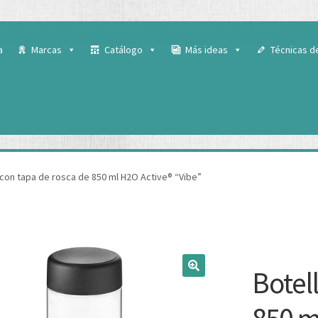
 para ofrecerte la mejor experiencia en nuestra web.
ás sobre qué cookies utilizamos o desactivarlas en los
ajustes
.
a
Marcas
Catálogo
Más ideas
Técnicas d
 con tapa de rosca de 850 ml H2O Active® “Vibe”
Botel