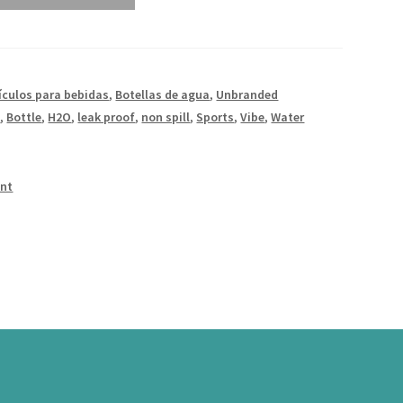
ículos para bebidas
,
Botellas de agua
,
Unbranded
e
,
Bottle
,
H2O
,
leak proof
,
non spill
,
Sports
,
Vibe
,
Water
int