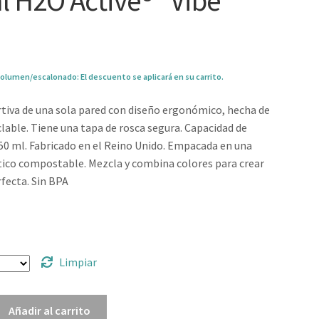
l H2O Active® “Vibe”
olumen/escalonado: El descuento se aplicará en su carrito.
tiva de una sola pared con diseño ergonómico, hecha de
clable. Tiene una tapa de rosca segura. Capacidad de
0 ml. Fabricado en el Reino Unido. Empacada en una
tico compostable. Mezcla y combina colores para crear
rfecta. Sin BPA
0
Limpiar
Añadir al carrito