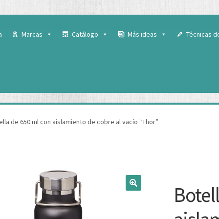
 para ofrecerte la mejor experiencia en nuestra web.
ás sobre qué cookies utilizamos o desactivarlas en los
ajustes
.
a
Marcas
Catálogo
Más ideas
Técnicas d
ella de 650 ml con aislamiento de cobre al vacío “Thor”
Botel