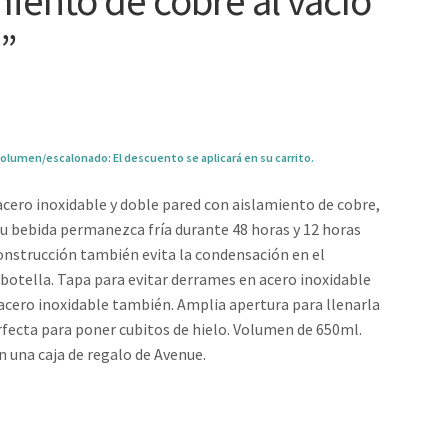
miento de cobre al vacío
”
olumen/escalonado: El descuento se aplicará en su carrito.
acero inoxidable y doble pared con aislamiento de cobre,
u bebida permanezca fría durante 48 horas y 12 horas
construcción también evita la condensación en el
a botella. Tapa para evitar derrames en acero inoxidable
 acero inoxidable también. Amplia apertura para llenarla
erfecta para poner cubitos de hielo. Volumen de 650ml.
 una caja de regalo de Avenue.
0