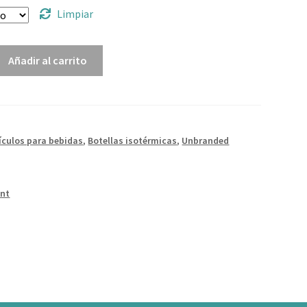
Limpiar
Añadir al carrito
ículos para bebidas
,
Botellas isotérmicas
,
Unbranded
int