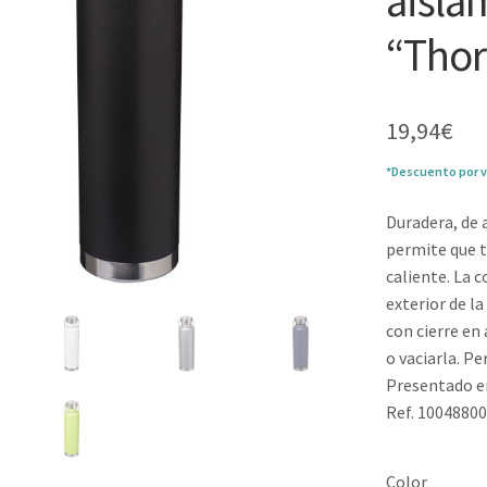
aisla
“Thor
19,94
€
*Descuento por v
Duradera, de 
permite que t
caliente. La 
exterior de l
con cierre en
o vaciarla. P
Presentado en
Ref. 1004880
Color