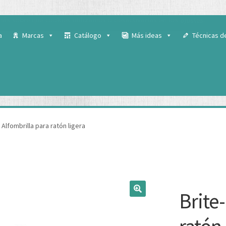
 para ofrecerte la mejor experiencia en nuestra web.
ás sobre qué cookies utilizamos o desactivarlas en los
ajustes
.
a
Marcas
Catálogo
Más ideas
Técnicas d
 Alfombrilla para ratón ligera
Brite