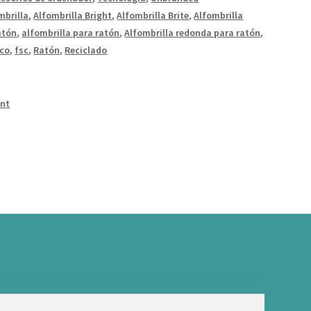
mbrilla
,
Alfombrilla Bright
,
Alfombrilla Brite
,
Alfombrilla
atón
,
alfombrilla para ratón
,
Alfombrilla redonda para ratón
,
ico
,
fsc
,
Ratón
,
Reciclado
int