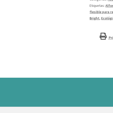
cantidad
Etiquetas:
Alfo
flesible para r
Bright
,
Ecológ
Pr