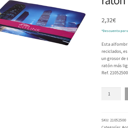
ratón 
2,32
€
*Descuento por v
Esta alfombri
reciclados, e
un grosor de 
ratón más lig
Ref. 2105250
Brite-
Mat®
Alfombrilla
para
ratón
SKU:
21052500
ligera
Categorías:
Acc