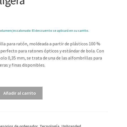
ligera
olumen/escalonado: El descuento se aplicará en su carrito.
lla para ratón, moldeada a partir de plásticos 100 %
s perfecto para ratones ópticos y estándar de bola. Con
solo 0,35 mm, se trata de una de las alfombrillas para
eras y finas disponibles.
0
Añadir al carrito
esorios de ordenador
,
Tecnología
,
Unbranded