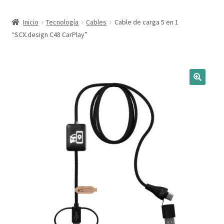
Expandi
Marcas
Inicio
Tecnología
Cables
Cable de carga 5 en 1
el
“SCX.design C48 CarPlay”
menú
Expandi
Catálogo
hijo
el
menú
Más ideas
hijo
Técnicas del grabado
Contactar
Buscar