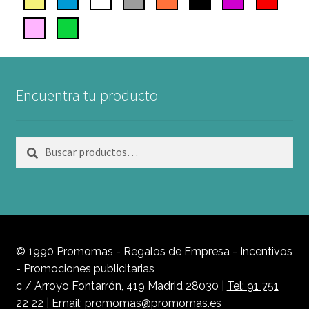
Encuentra tu producto
Buscar
Buscar
por:
© 1990 Promomas - Regalos de Empresa - Incentivos
- Promociones publicitarias
c / Arroyo Fontarrón, 419 Madrid 28030 |
Tel: 91 751
22 22
|
Email: promomas@promomas.es