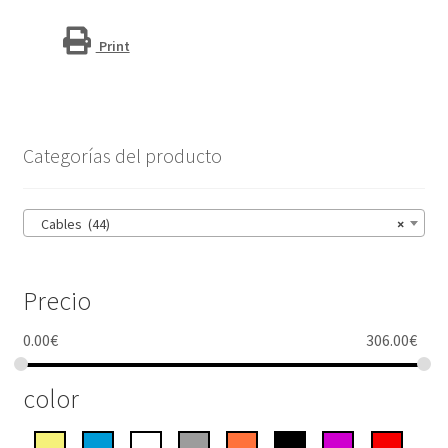
C48
CarPlay"
Print
cantidad
Categorías del producto
Cables (44)
×
Precio
0.00
€
306.00
€
color