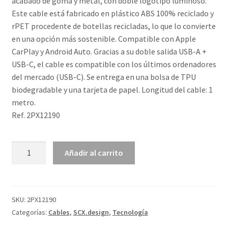
acabado de goma y metal, con doble logotipo luminoso.
Este cable está fabricado en plástico ABS 100% reciclado y
rPET procedente de botellas recicladas, lo que lo convierte
en una opción más sostenible. Compatible con Apple
CarPlay y Android Auto. Gracias a su doble salida USB-A +
USB-C, el cable es compatible con los últimos ordenadores
del mercado (USB-C). Se entrega en una bolsa de TPU
biodegradable y una tarjeta de papel. Longitud del cable: 1
metro.
Ref. 2PX12190
Cable
Añadir al carrito
de
carga
5
en
SKU:
2PX12190
1
Categorías:
Cables
,
SCX.design
,
Tecnología
"SCX.design