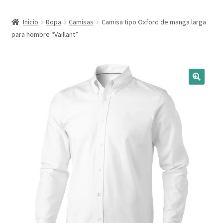
Expandi
Marcas
Inicio
Ropa
Camisas
Camisa tipo Oxford de manga larga
el
para hombre “Vaillant”
menú
Expandi
Catálogo
hijo
el
menú
Más ideas
hijo
Técnicas del grabado
Contactar
Buscar