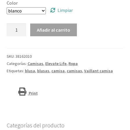
Color
Limpiar
Camisa
Añadir al carrito
tipo
Oxford
de
manga
SKU:
38162010
larga
Categorías:
Camisas
,
Elevate Life
,
Ropa
para
Etiquetas:
blusa
,
blusas
,
camisa
,
camisas
,
Vaillant camisa
hombre
"Vaillant"
cantidad
Print
Categorías del producto