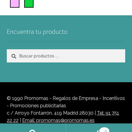
Encuentra tu producto
Buscar
Buscar
por:
© 1990 Promomas - Regalos de Empresa - Incentivos
- Promociones publicitarias
c / Arroyo Fontarrón, 419 Madrid 28030 |
Tel: 91 751
22 22
|
Email: promomas@promomas.es
Política de Privacidad
0