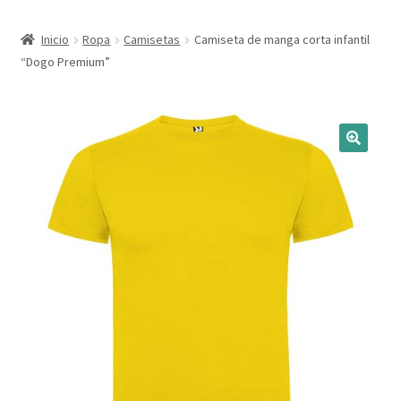
Expandi
Marcas
Inicio
Ropa
Camisetas
Camiseta de manga corta infantil
el
“Dogo Premium”
menú
Expandi
Catálogo
hijo
el
menú
Más ideas
hijo
Técnicas del grabado
Contactar
Buscar