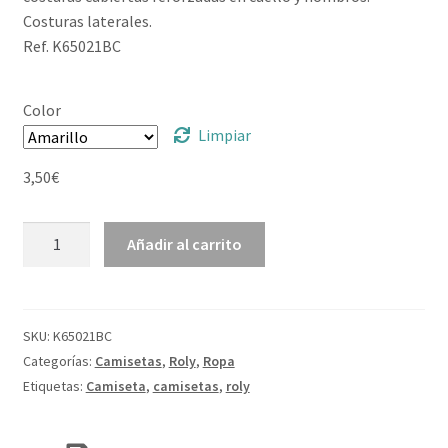
3,50€
Costuras laterales.
Ref. K65021BC
Color
Limpiar
3,50
€
Camiseta
Añadir al carrito
de
manga
corta
infantil
SKU:
K65021BC
"Dogo
Categorías:
Camisetas
,
Roly
,
Ropa
Premium"
Etiquetas:
Camiseta
,
camisetas
,
roly
cantidad