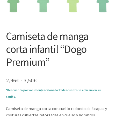
Camiseta de manga
corta infantil “Dogo
Premium”
Rango
2,96
€
-
3,50
€
de
*Descuento por volumen/escalonado: El descuento se aplicará en su
precios:
carrito.
desde
2,96€
Camiseta de manga corta con cuello redondo de 4 capas y
hasta
costuras cubiertas reforzadas en cuello y hombros.