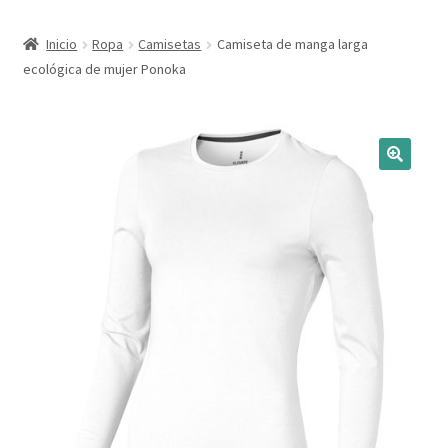
Expandi
Marcas
Inicio
Ropa
Camisetas
Camiseta de manga larga
el
ecológica de mujer Ponoka
menú
Expandi
Catálogo
hijo
el
menú
Más ideas
hijo
Técnicas del grabado
Contactar
Buscar