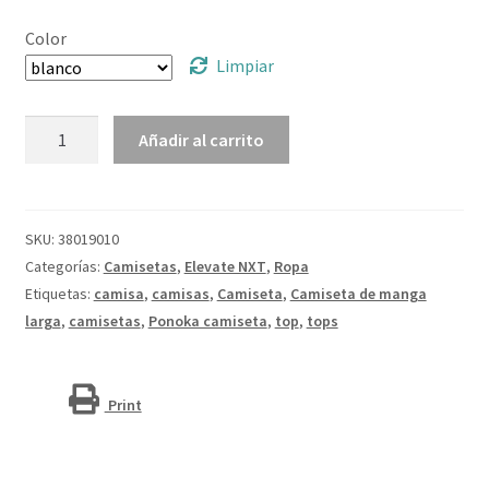
Color
Limpiar
Camiseta
Añadir al carrito
de
manga
larga
ecológica
SKU:
38019010
de
Categorías:
Camisetas
,
Elevate NXT
,
Ropa
mujer
Etiquetas:
camisa
,
camisas
,
Camiseta
,
Camiseta de manga
Ponoka
larga
,
camisetas
,
Ponoka camiseta
,
top
,
tops
cantidad
Print